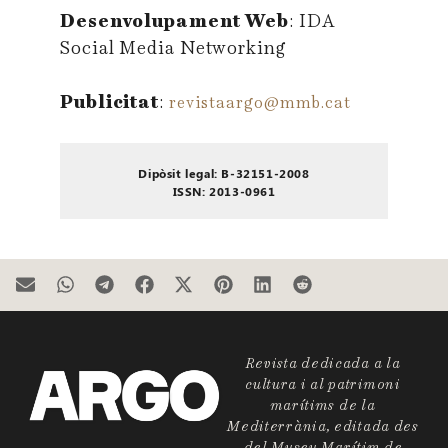
Desenvolupament Web
: IDA
Social Media Networking
Publicitat
:
revistaargo@mmb.cat
Dipòsit legal: B-32151-2008
ISSN: 2013-0961
Revista dedicada a la
cultura i al patrimoni
marítims de la
Mediterrània, editada des
del Museu Marítim de