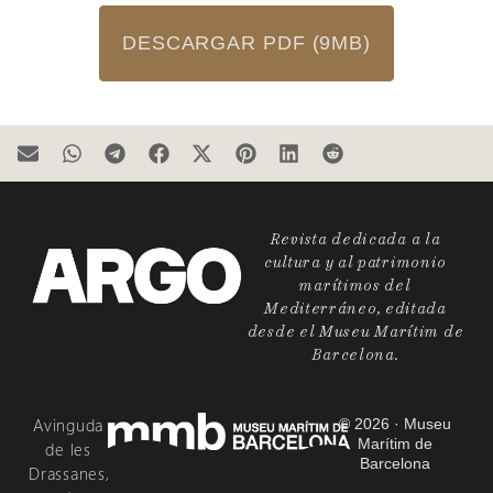
DESCARGAR PDF (9MB)
Revista dedicada a la
cultura y al patrimonio
marítimos del
Mediterráneo, editada
desde el Museu Marítim de
Barcelona.
Avinguda
© 2026 · Museu
Marítim de
de les
Barcelona
Drassanes,