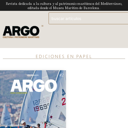
Revista dedicada a la cultura y al patrimonio marítimos del Mediterráneo,
editada desde el Museu Marítim de Barcelona.
EDICIONES EN PAPEL