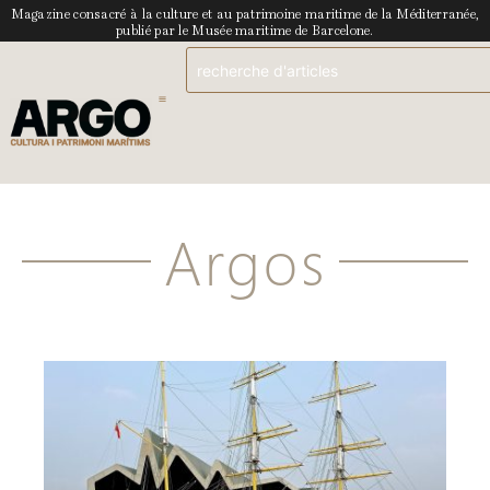
Magazine consacré à la culture et au patrimoine maritime de la Méditerranée,
publié par le Musée maritime de Barcelone.
Argos