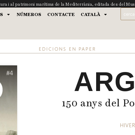
tura i al patrimoni marítims de la Mediterrània, editada des del M
S
NÚMEROS
CONTACTE
CATALÀ
EDICIONS EN PAPER
ARG
150 anys del P
HIVER