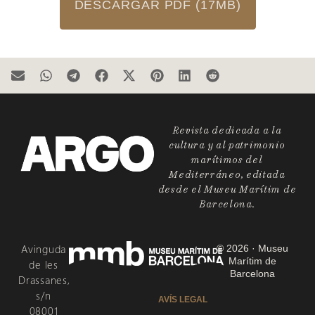
DESCARGAR PDF (17MB)
Revista dedicada a la
cultura y al patrimonio
marítimos del
Mediterráneo, editada
desde el Museu Marítim de
Barcelona.
Avinguda
© 2026 · Museu
Marítim de
de les
Barcelona
Drassanes,
s/n
AVÍS LEGAL
08001