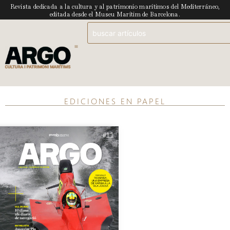
Revista dedicada a la cultura y al patrimonio marítimos del Mediterráneo,
editada desde el Museu Marítim de Barcelona.
EDICIONES EN PAPEL