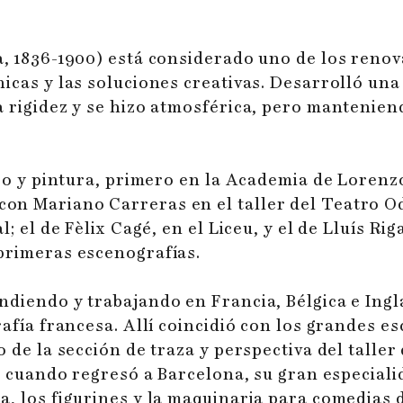
, ​​1836-1900) está considerado uno de los reno
icas y las soluciones creativas. Desarrolló un
 rigidez y se hizo atmosférica, pero manteniendo
ujo y pintura, primero en la Academia de Lorenzo
n Mariano Carreras en el taller del Teatro Od
; el de Fèlix Cagé, en el Liceu, y el de Lluís Rig
primeras escenografías.
diendo y trabajando en Francia, Bélgica e Ingl
grafía francesa. Allí coincidió con los grandes
 de la sección de traza y perspectiva del taller
, cuando regresó a Barcelona, ​​su gran especia
a, los figurines y la maquinaria para comedias 