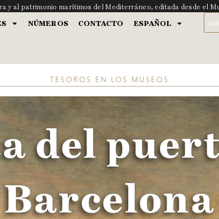
ura y al patrimonio marítimos del Mediterráneo, editada desde el 
ES
NÚMEROS
CONTACTO
ESPAÑOL
TESOROS EN LOS MUSEOS
a del puer
Barcelona