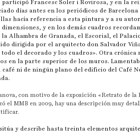
 participó Francesc Soler i Rovirosa, y en la re
ciado días antes en los periódicos de Barcelona
llas hacía referencia a esta pintura y a su autor
 dimensiones, y en los demás cuadros recordamo
, la Alhambra de Granada, el Escorial, el Palac
ido dirigida por el arquitecto don Salvador Viña
 todo el decorado y los cuadros».
Otra crónica 
ados en la parte superior de los muros. Lament
l café ni de ningún plano del edificio del Café 
ada.
anova, con motivo de la exposición «Retrato de la
izó el MMB en 2009, hay una descripción muy detal
ificar.
túa y describe hasta treinta elementos arquit