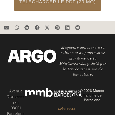
TÉLÉCHARGER LE PDF (29 MO)
Magazine consacré à la
culture et au patrimoine
maritime de la
Méditerranée, publié par
le Musée maritime de
Barcelone.
Avenue
© 2026 Musée
maritime de
Drassanes,
Barcelone
s/n
08001
AVÍS LEGAL
Barcelone