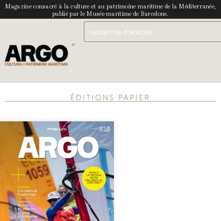
Magazine consacré à la culture et au patrimoine maritime de la Méditerranée,
publié par le Musée maritime de Barcelone.
ÉDITIONS PAPIER