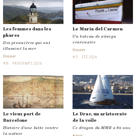
Les femmes dans les
Le María del Carmen
phares
Un bateau de xàvega
centenaire
Des pionnières qui ont
illuminé la mer
Dossier
Dossier
#17
ÉTÉ 2026
#16
PRINTEMPS 2026
Le vieux port de
Le Drac, un aristocrate
Barcelone
de la voile
Histoire d'une lutte contre
Ce dragon du MMB a 60 ans.
la nature
Argos