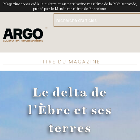
Magazine consacré à la culture et au patrimoine maritime de la Méditerranée,
publié par le Musée maritime de Barcelone.
TITRE DU MAGAZINE
Le delta de
l’Èbre et ses
terres