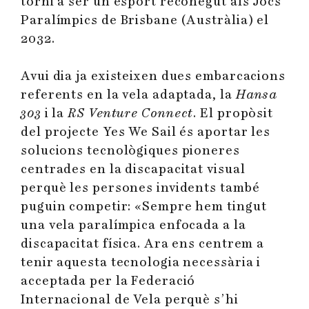
torni a ser un esport reconegut als Jocs
Paralímpics de Brisbane (Austràlia) el
2032.
Avui dia ja existeixen dues embarcacions
referents en la vela adaptada, la
Hansa
303
i la
RS Venture Connect
. El propòsit
del projecte Yes We Sail és aportar les
solucions tecnològiques pioneres
centrades en la discapacitat visual
perquè les persones invidents també
puguin competir: «Sempre hem tingut
una vela paralímpica enfocada a la
discapacitat física. Ara ens centrem a
tenir aquesta tecnologia necessària i
acceptada per la Federació
Internacional de Vela perquè s’hi