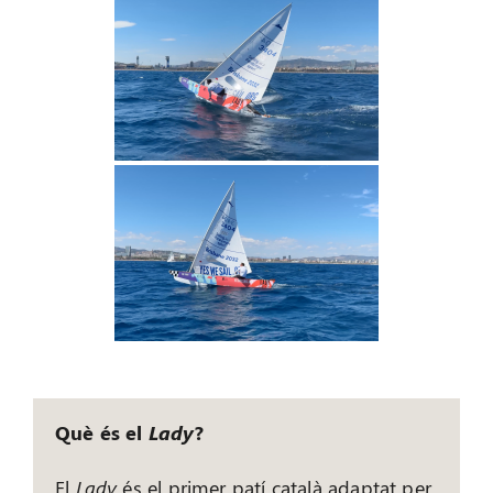
Què és el
Lady
?
El
Lady
és el primer patí català adaptat per