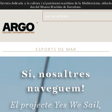
Revista dedicada a la cultura i al patrimoni marítims de la Mediterrània, editada
des del Museu Marítim de Barcelona.
ESPORTS DE MAR
Sí, nosaltres
naveguem!
El projecte Yes We Sail,